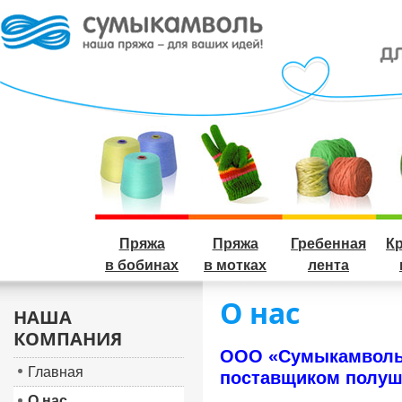
Пряжа
Пряжа
Гребенная
К
в бобинах
в мотках
лента
О нас
НАША
КОМПАНИЯ
ООО «Сумыкамволь
Главная
поставщиком полуш
О нас