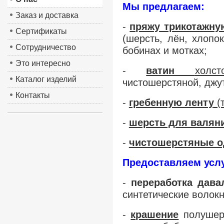
Мы предлагаем:
Заказ и доставка
-
пряжу трикотажну
Сертификаты
(шерсть, лён, хлопок
Сотрудничество
бобинах и мотках;
Это интересно
-
ватин
холст
Каталог изделий
чистошерстяной, джу
Контакты
-
гребенную ленту
(т
-
шерсть для валян
-
чистошерстяные о
Предоставляем услу
-
переработка дава
синтетические волокна
-
крашение
полушер