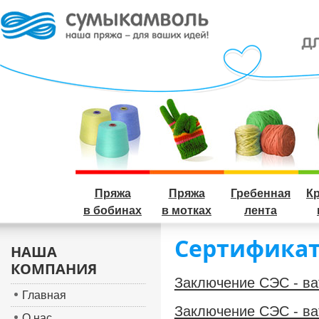
Пряжа
Пряжа
Гребенная
К
в бобинах
в мотках
лента
Сертифика
НАША
КОМПАНИЯ
Заключение СЭС - ват
Главная
Заключение СЭС - ват
О нас